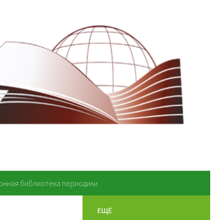
онная библиотека периодики
ЕЩЁ