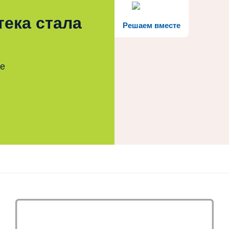
тека стала
Решаем вместе
те