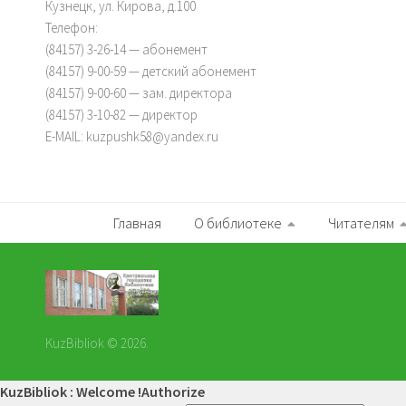
Кузнецк, ул. Кирова, д.100
Телефон:
(84157) 3-26-14 — абонемент
(84157) 9-00-59 — детский абонемент
(84157) 9-00-60 — зам. директора
(84157) 3-10-82 — директор
E-MAIL: kuzpushk58@yandex.ru
Главная
О библиотеке
Читателям
KuzBibliok © 2026.
KuzBibliok : Welcome !
Authorize