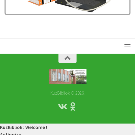
KuzBibliok © 2026.
KuzBibliok : Welcome !
Authorize