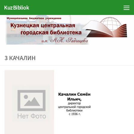
KuzBibliok
Перейти к содержимому
3 КАЧАЛИН