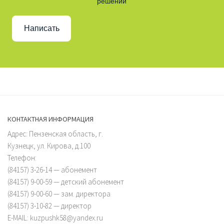
решении
Написать
КОНТАКТНАЯ ИНФОРМАЦИЯ
Адрес: Пензенская область, г.
Кузнецк, ул. Кирова, д.100
Телефон:
(84157) 3-26-14 — абонемент
(84157) 9-00-59 — детский абонемент
(84157) 9-00-60 — зам. директора
(84157) 3-10-82 — директор
E-MAIL: kuzpushk58@yandex.ru