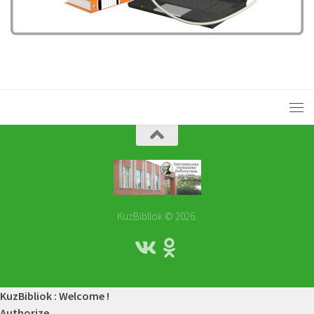
KuzBibliok © 2026.
KuzBibliok : Welcome !
Authorize