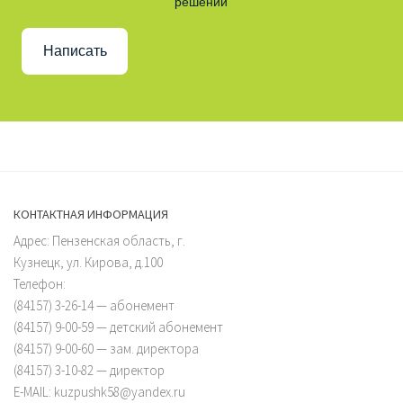
решении
Написать
КОНТАКТНАЯ ИНФОРМАЦИЯ
Адрес: Пензенская область, г.
Кузнецк, ул. Кирова, д.100
Телефон:
(84157) 3-26-14 — абонемент
(84157) 9-00-59 — детский абонемент
(84157) 9-00-60 — зам. директора
(84157) 3-10-82 — директор
E-MAIL: kuzpushk58@yandex.ru