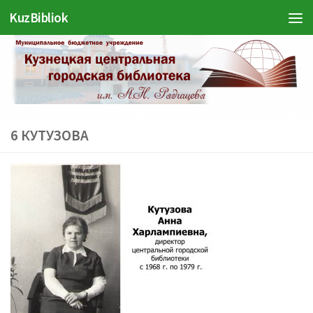
KuzBibliok
Перейти к содержимому
6 КУТУЗОВА