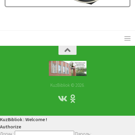
KuzBibliok © 2026.
KuzBibliok : Welcome !
Authorize
Логин :
Пароль: