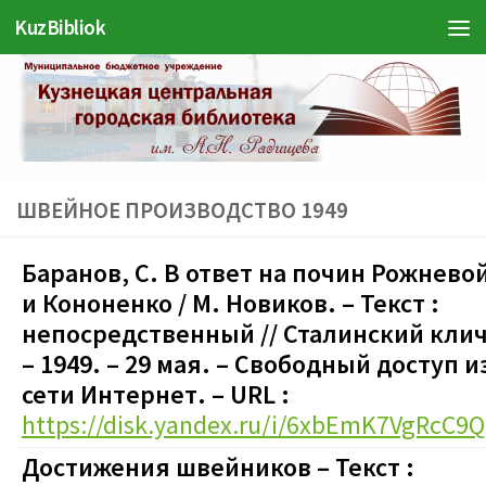
KuzBibliok
Перейти к содержимому
ШВЕЙНОЕ ПРОИЗВОДСТВО 1949
Баранов, С. В ответ на почин Рожнево
и Кононенко / М. Новиков. – Текст :
непосредственный // Сталинский клич
– 1949. – 29 мая.
–
Свободный доступ и
сети Интернет. – URL :
https://disk.yandex.ru/i/6xbEmK7VgRcC9Q
Достижения швейников – Текст :