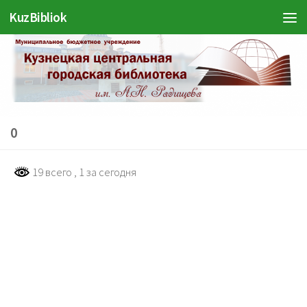
KuzBibliok
Перейти к содержимому
0
19 всего
, 1 за сегодня