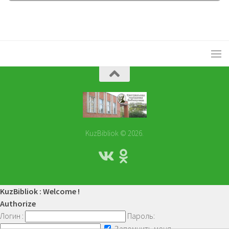
KuzBibliok © 2026.
KuzBibliok : Welcome !
Authorize
Логин :
Пароль:
Запомнить меня