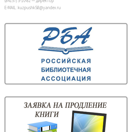
(84157) 3-10-82 — директор
E-MAIL: kuzpushk58@yandex.ru