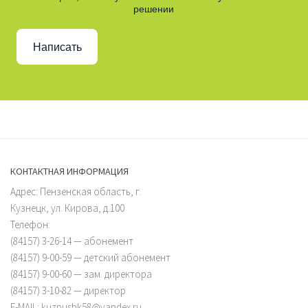
решении
Написать
КОНТАКТНАЯ ИНФОРМАЦИЯ
Адрес: Пензенская область, г.
Кузнецк, ул. Кирова, д.100
Телефон:
(84157) 3-26-14 — абонемент
(84157) 9-00-59 — детский абонемент
(84157) 9-00-60 — зам. директора
(84157) 3-10-82 — директор
E-MAIL: kuzpushk58@yandex.ru