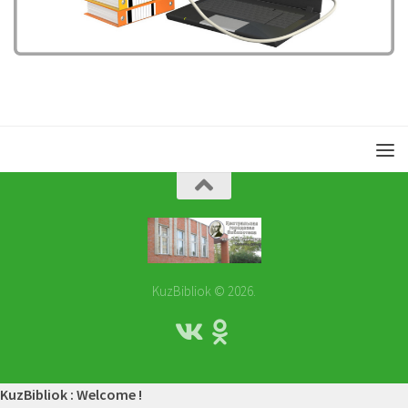
KuzBibliok © 2026.
KuzBibliok : Welcome !