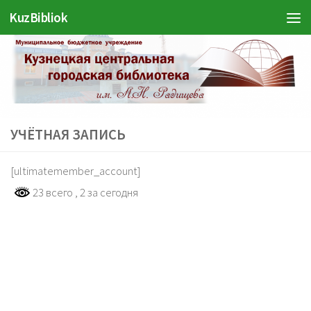
KuzBibliok
Перейти к содержимому
УЧЁТНАЯ ЗАПИСЬ
[ultimatemember_account]
23 всего
, 2 за сегодня