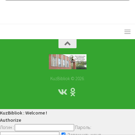
KuzBibliok © 2026.
KuzBibliok : Welcome !
Authorize
Логин :
Пароль:
Запомнить меня