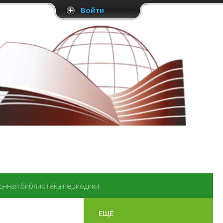
Войти
онная библиотека периодики
ЕЩЁ