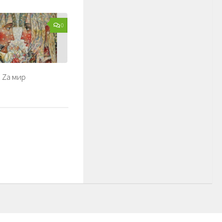
0
 Zа мир