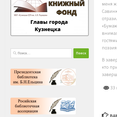
меня ж
Савинк
отрази
«Бумаж
внимал
гостям
поэзия
Найти:
В заве
кто пр
заверш
33 
ВА