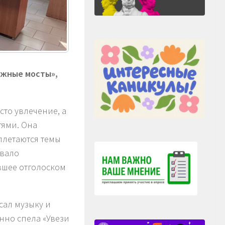
ажные мосты»,
сто увлечение, а
тями. Она
плетаются темы
звало
авшее отголоском
ал музыку и
нно спела «Увези