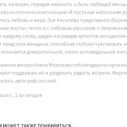
ить на море», передав нежность и боль любящей женщ
ова исполнила композицию «Я пуста как напольная ваз
лись любовь и вера. Зоя Кисилева представила сборни
ные мосты», тепло и с любовью рассказав о творческом
 каждому слову, щедро награждая артистов аплодисме
и предстала женщина, способная глубоко чувствовать и
 отличается доверительной, почти исповедальной инт
ршение вечера Алена Морозова поблагодарила организа
ишёл поддержать её и разделить радость встречи. Меро
илось автограф-сессией.
всего
, 1 за сегодня
М МОЖЕТ ТАКЖЕ ПОНРАВИТЬСЯ...