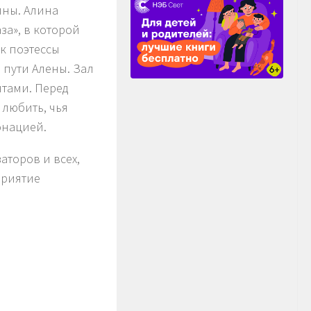
ины. Алина
а», в которой
к поэтессы
 пути Алены. Зал
нтами. Перед
 любить, чья
онацией.
торов и всех,
приятие