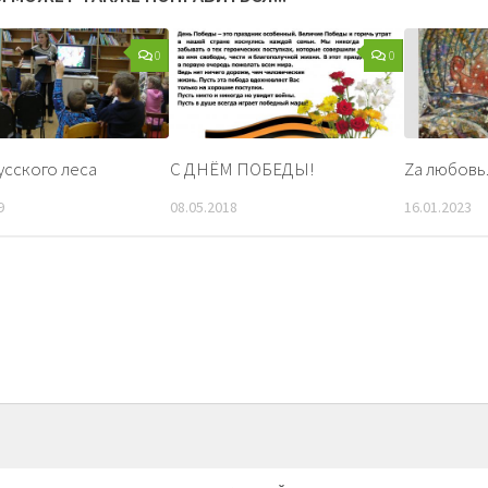
0
0
усского леса
С ДНЁМ ПОБЕДЫ!
Zа любовь.
9
08.05.2018
16.01.2023