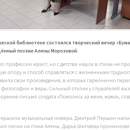
еской библиотеке состоялся творческий вечер «Бум
ённый поэзии Алены Морозовой.
по профессии юрист, но с детства нашла в стихах не про
ую опору и способ справляться с жизненными труднос
авила свои произведения, в которых гармонично пере
 философии и веры. Сильный отклик у слушателей вы
ворение-письмо солдата «Помолись за меня, мама», ст
украсили музыкальные номера. Дмитрий Першин напис
ил песни на стихи Алены. Дарья Шипаева проникнове