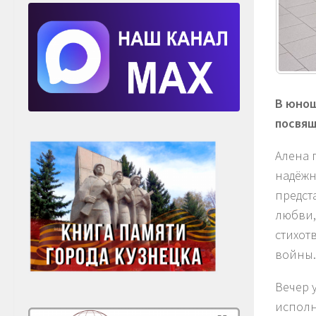
В юнош
посвящ
Алена 
надёжн
предст
любви,
стихот
войны.
Вечер 
исполн