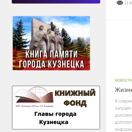
21 в
НОВОСТ
Жизн
В совре
запущен
долгожи
долголе
информа