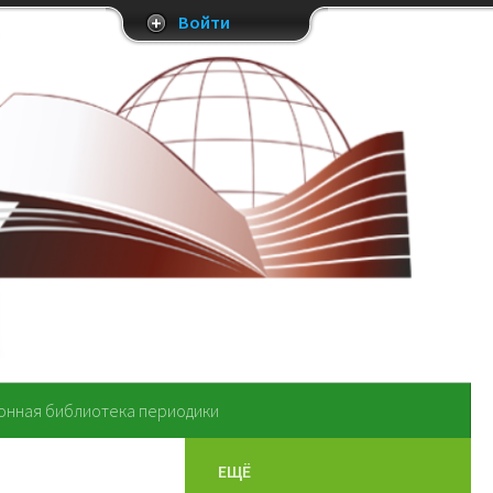
Войти
онная библиотека периодики
ЕЩЁ