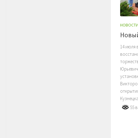
НОВОСТ
Новый
14 июля 
восстан
торжест
Юрьевич
установк
Викторо
открытия
Кузнецка
55 в