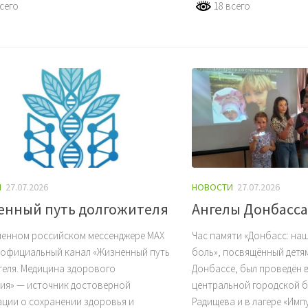
сего
18 всего
И
27.07.2026
НОВОСТИ
27.07.2026
енный путь долгожителя
Ангелы Донбасса
менном российском мессенджере MAX
Час памяти «Донбасс: на
 официальный канал «Жизненный путь
боль», посвящённый детя
теля. Медицина здорового
Донбассе, был проведён 
тия» — источник достоверной
центральной городской би
ции о сохранении здоровья и
Радищева и в лагере «Имп