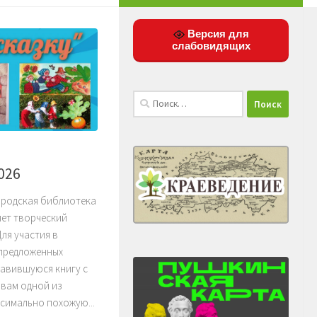
Версия для
слабовидящих
Найти:
026
ородская библиотека
яет творческий
Для участия в
 предложенных
авившуюся книгу с
вам одной из
симально похожую...