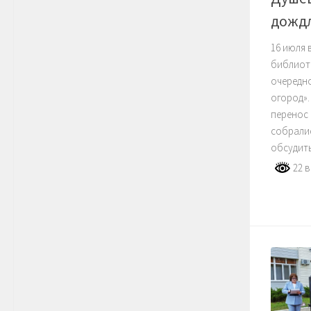
дожд
16 июля 
библиоте
очередно
огород».
перенос 
собрали
обсудить
22 в