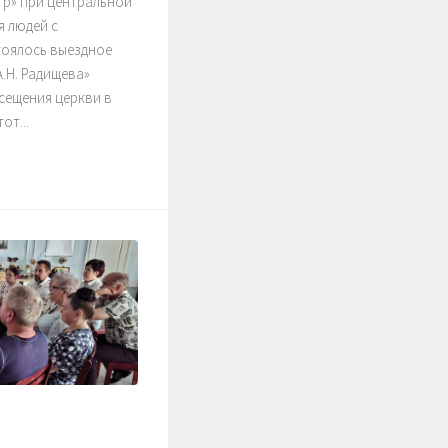
тр» при центральной
я людей с
тоялось выездное
.Н. Радищева»
сещения церкви в
от...