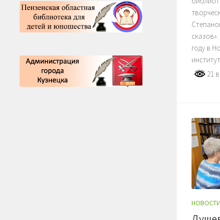
библиоте
творческ
Степано
сказов».
году в 
институт 
21 в
НОВОСТ
Душев