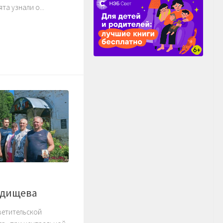
та узнали о...
Радищева
ветительской