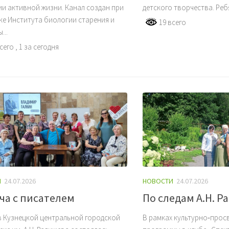
и активной жизни. Канал создан при
детского творчества. Ребя
е Института биологии старения и
19 всего
...
всего
, 1 за сегодня
И
24.07.2026
НОВОСТИ
24.07.2026
ча с писателем
По следам А.Н. 
в Кузнецкой центральной городской
В рамках культурно‑прос