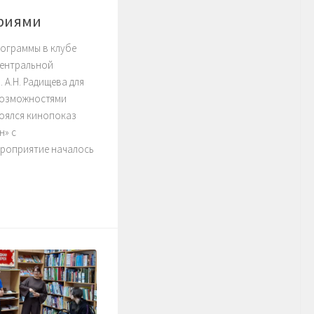
риями
ограммы в клубе
центральной
 А.Н. Радищева для
возможностями
оялся кинопоказ
н» с
роприятие началось