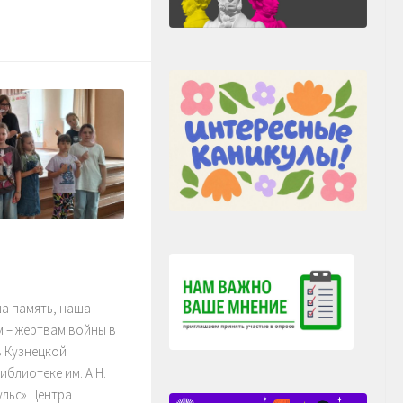
ша память, наша
м – жертвам войны в
в Кузнецкой
блиотеке им. А.Н.
ульс» Центра