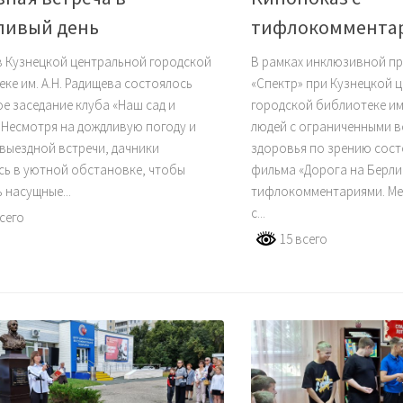
ливый день
тифлокоммента
в Кузнецкой центральной городской
В рамках инклюзивной пр
ке им. А.Н. Радищева состоялось
«Спектр» при Кузнецкой 
е заседание клуба «Наш сад и
городской библиотеке им.
 Несмотря на дождливую погоду и
людей с ограниченными 
выездной встречи, дачники
здоровья по зрению сост
сь в уютной обстановке, чтобы
фильма «Дорога на Берли
 насущные...
тифлокомментариями. Ме
с...
сего
15 всего