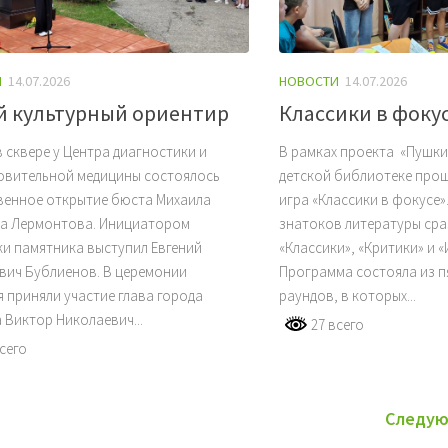
И
14.07.2026
НОВОСТИ
14.07.2026
 культурный ориентир
Классики в фоку
в сквере у Центра диагностики и
В рамках проекта «Пушки
овительной медицины состоялось
детской библиотеке про
венное открытие бюста Михаила
игра «Классики в фокусе»
а Лермонтова. Инициатором
знатоков литературы сра
и памятника выступил Евгений
«Классики», «Критики» и 
вич Бублиенов. В церемонии
Программа состояла из 
 приняли участие глава города
раундов, в которых...
 Виктор Николаевич...
27 всего
сего
Следую