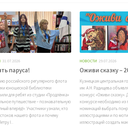
И
31.07.2026
НОВОСТИ
29.07.2026
ть паруса!
Оживи сказку – 2
тию российского регулярного флота
Кузнецкая центральная г
ики юношеской библиотеки
им. А.Н. Радищева объявл
или для ребят из студии «Продлёнка»
конкурс «Оживи сказку». 
ельное путешествие – познавательную
конкурсе необходимо из
лный вперёд!». Участники узнали, кто
номинаций выбрать понр
истоков нашего флота и почему
иллюстрациями и по моти
тру I...
иллюстраций создать мак