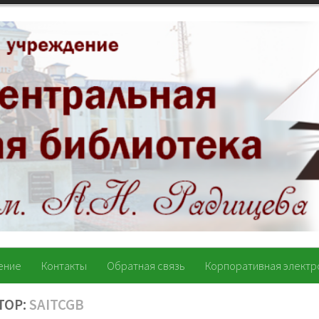
ение
Контакты
Обратная связь
Корпоративная электр
ТОР:
SAITCGB