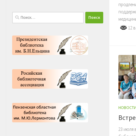
продлени
поддержк
Найти:
медицины
12 
НОВОСТ
Встре
23 июля 