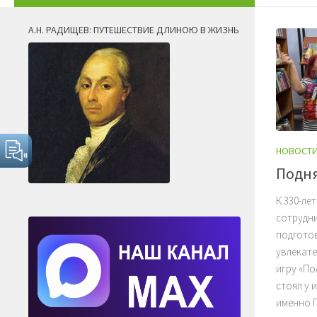
А.Н. РАДИЩЕВ: ПУТЕШЕСТВИЕ ДЛИНОЮ В ЖИЗНЬ
НОВОСТ
Подня
К 330-ле
сотрудн
подготов
увлекат
игру «По
стоял у 
именно Пе