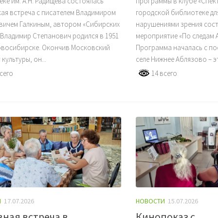
ке им. А.Н. Радищева состоялась
программы в клубе «Спек
ая встреча с писателем Владимиром
городской библиотеке дл
вичем Галкиным, автором «Сибирских
нарушениями зрения сос
 Владимир Степанович родился в 1951
мероприятие «По следам А
Новосибирске. Окончив Московский
Программа началась с по
культуры, он...
селе Нижнее Аблязово – эт
сего
14 всего
И
17.07.2026
НОВОСТИ
15.07.2026
ная встреча в
Кинопоказ с