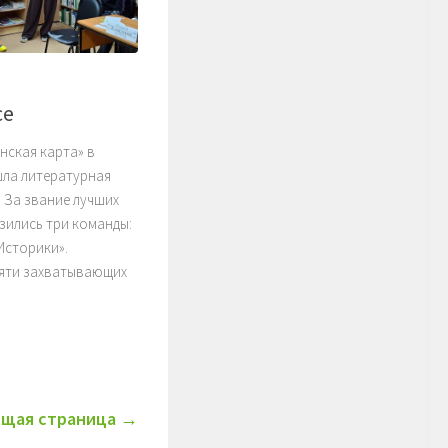
се
нская карта» в
шла литературная
. За звание лучших
зились три команды:
«Историки».
пяти захватывающих
щая страница →