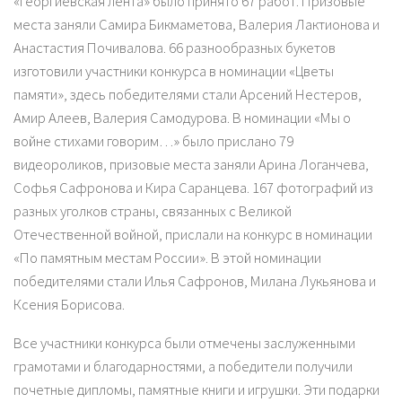
«Георгиевская лента» было принято 67 работ. Призовые
места заняли Самира Бикмаметова, Валерия Лактионова и
Анастастия Почивалова. 66 разнообразных букетов
изготовили участники конкурса в номинации «Цветы
памяти», здесь победителями стали Арсений Нестеров,
Амир Алеев, Валерия Самодурова. В номинации «Мы о
войне стихами говорим…» было прислано 79
видеороликов, призовые места заняли Арина Логанчева,
Софья Сафронова и Кира Саранцева. 167 фотографий из
разных уголков страны, связанных с Великой
Отечественной войной, прислали на конкурс в номинации
«По памятным местам России». В этой номинации
победителями стали Илья Сафронов, Милана Лукьянова и
Ксения Борисова.
Все участники конкурса были отмечены заслуженными
грамотами и благодарностями, а победители получили
почетные дипломы, памятные книги и игрушки. Эти подарки