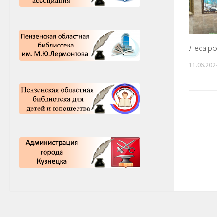
Леса ро
11.06.202