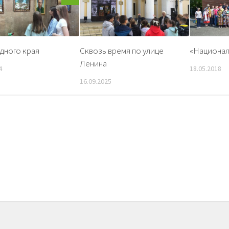
дного края
Сквозь время по улице
«Национал
Ленина
4
18.05.2018
16.09.2025