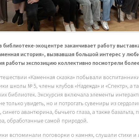
 в библиотеке-экоцентре заканчивает работу выставк
аменная история», вызвавшая большой интерес у люб
мя работы экспозицию коллективно посмотрели более
утешествии «Каменная сказка» побывали воспитанники 
ники школы № 5, члены клубов «Надежда» и «Спектр», а т
ких библиотек. Экскурсия включала элементы интеракт
не только увидеть, но и потрогать сувениры из сердоли
, синего авантюрина, бычьего глаза, а также базальта, 
а, обработанные самой природой.
ики вспоминали поговорки о камнях, слушали стихи и 