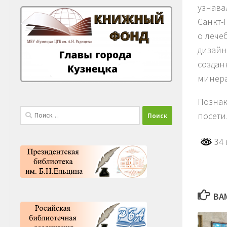
узнава
Санкт-
о лече
дизайн
создан
минера
Познак
Найти:
посети
34 
ВА