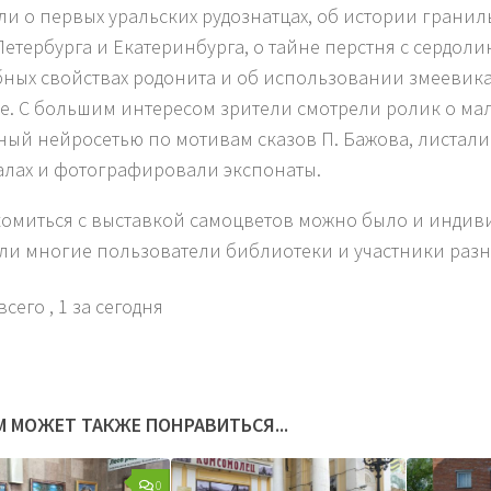
ли о первых уральских рудознатцах, об истории грани
Петербурга и Екатеринбурга, о тайне перстня с сердоли
бных свойствах родонита и об использовании змеевика
е. С большим интересом зрители смотрели ролик о мал
ный нейросетью по мотивам сказов П. Бажова, листали
лах и фотографировали экспонаты.
омиться с выставкой самоцветов можно было и индиви
ли многие пользователи библиотеки и участники раз
всего
, 1 за сегодня
М МОЖЕТ ТАКЖЕ ПОНРАВИТЬСЯ...
0