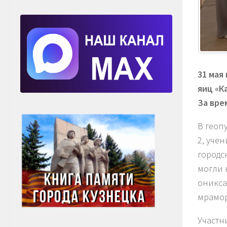
31 мая
яиц «К
За вре
В геоп
2, уче
городс
могли 
оникса
мрамор
Участн