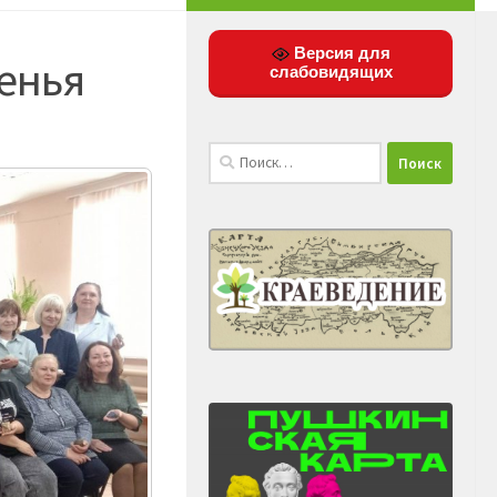
Версия для
енья
слабовидящих
Найти: