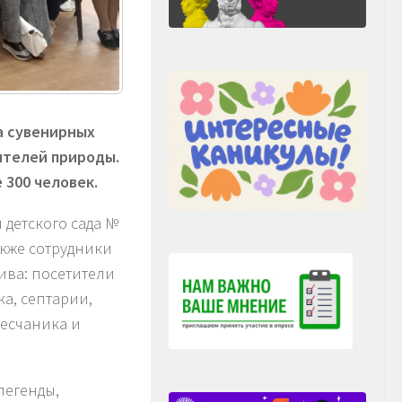
а сувенирных
ителей природы.
 300 человек.
детского сада №
акже сотрудники
ива: посетители
ка, септарии,
песчаника и
легенды,