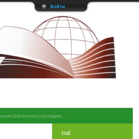
Войти
онная библиотека периодики
ЕЩЁ