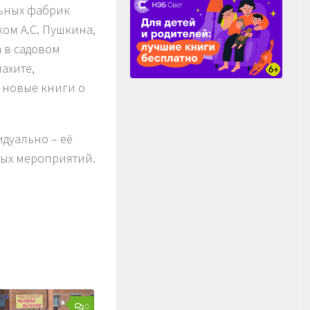
льных фабрик
ком А.С. Пушкина,
 в садовом
ахите,
 новые книги о
дуально – её
ных мероприятий.
0