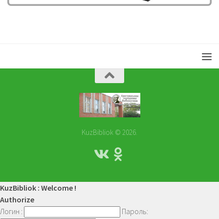
KuzBibliok © 2026.
KuzBibliok : Welcome !
Authorize
Логин :
Пароль: