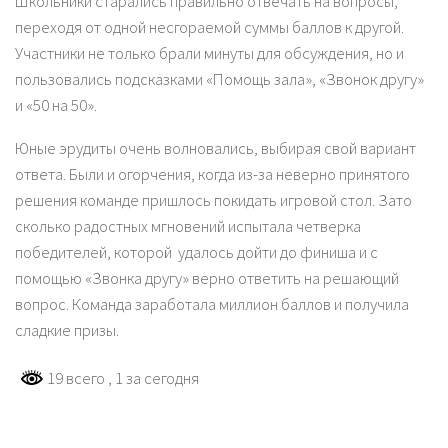
Школьники старались правильно отвечать на вопросы,
переходя от одной несгораемой суммы баллов к другой.
Участники не только брали минуты для обсуждения, но и
пользовались подсказками «Помощь зала», «Звонок другу»
и «50 на 50».
Юные эрудиты очень волновались, выбирая свой вариант
ответа. Были и огорчения, когда из-за неверно принятого
решения команде пришлось покидать игровой стол. Зато
сколько радостных мгновений испытала четверка
победителей, которой удалось дойти до финиша и с
помощью «Звонка другу» верно ответить на решающий
вопрос. Команда заработала миллион баллов и получила
сладкие призы.
19 всего
, 1 за сегодня