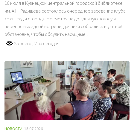
16 июля в Кузнецкой центральной городской библиотеке
им. А.Н. Радищева состоялось очередное заседание клуба
«Наш сад и огород». Несмотря на дождливую погоду и
перенос выездной встречи, дачники собрались в уютной
обстановке, чтобы обсудить насущные...
25 всего
, 2 за сегодня
НОВОСТИ
15.07.2026