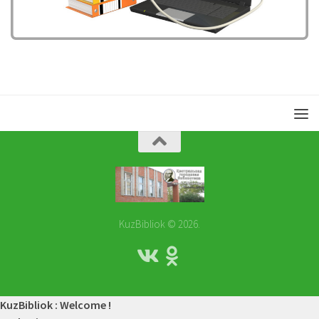
KuzBibliok © 2026.
KuzBibliok : Welcome !