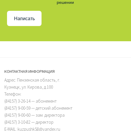
решении
Написать
КОНТАКТНАЯ ИНФОРМАЦИЯ
Адрес: Пензенская область, г.
Кузнецк, ул. Кирова, д.100
Телефон:
(84157) 3-26-14 — абонемент
(84157) 9-00-59 — детский абонемент
(84157) 9-00-60 — зам. директора
(84157) 3-10-82 — директор
E-MAIL: kuzpushk58@yandex.ru