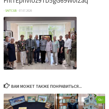
FnlTEphvlUz9TD5gG69W0IZaq
-
SAITCGB
·
07.07.2026
ВАМ МОЖЕТ ТАКЖЕ ПОНРАВИТЬСЯ...
0