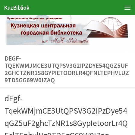
KuzBibliok
Перейти к содержимому
DEGF-
TQEKWMJMCE3UTQPSV3G2IPZDYE54QGZ5UF
2GHCTZNR1S8GYPIETOORLR4QFNLTEPHVLUZ
9TD5GG69W0IZAQ
dEgf-
TqekWMjmCE3UtQPSV3G2IPzDye54
qGZ5uF2ghcTzNR1s8GypIetoorLr4Q