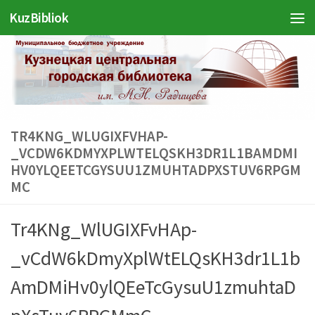
KuzBibliok
Перейти к содержимому
TR4KNG_WLUGIXFVHAP-
_VCDW6KDMYXPLWTELQSKH3DR1L1BAMDMI
HV0YLQEETCGYSUU1ZMUHTADPXSTUV6RPGM
MC
Tr4KNg_WlUGIXFvHAp-
_vCdW6kDmyXplWtELQsKH3dr1L1b
AmDMiHv0ylQEeTcGysuU1zmuhtaD