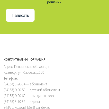
решении
Написать
КОНТАКТНАЯ ИНФОРМАЦИЯ
Адрес: Пензенская область, г.
Кузнецк, ул. Кирова, д.100
Телефон:
(84157) 3-26-14 — абонемент
(84157) 9-00-59 — детский абонемент
(84157) 9-00-60 — зам. директора
(84157) 3-10-82 — директор
E-MAIL: kuzpushk58@yandex.ru