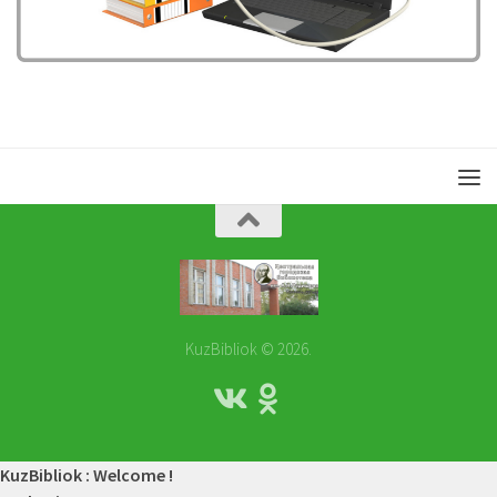
KuzBibliok © 2026.
KuzBibliok : Welcome !