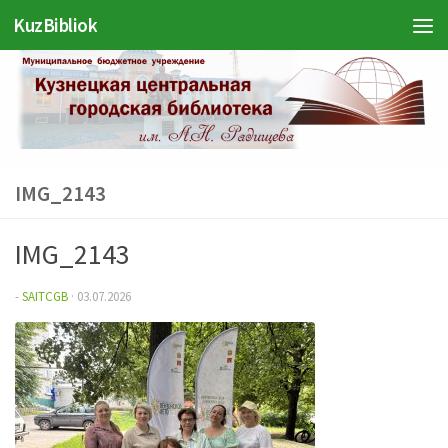
KuzBibliok
Перейти к содержимому
IMG_2143
IMG_2143
-
SAITCGB
·
03.07.2026