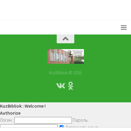
KuzBibliok © 2026.
KuzBibliok : Welcome !
Authorize
Логин :
Пароль:
Запомнить меня