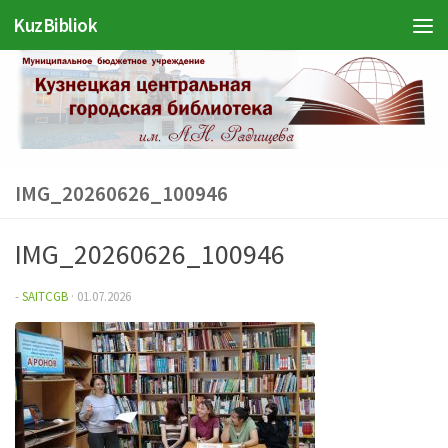
KuzBibliok
Перейти к содержимому
IMG_20260626_100946
IMG_20260626_100946
-
SAITCGB
·
01.07.2026