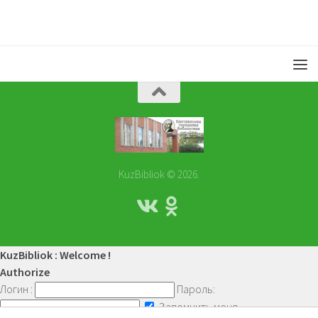
KuzBibliok © 2026.
KuzBibliok : Welcome !
Authorize
Логин :
Пароль:
Запомнить меня