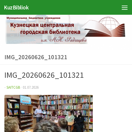
KuzBibliok
Перейти к содержимому
IMG_20260626_101321
IMG_20260626_101321
-
SAITCGB
·
01.07.2026