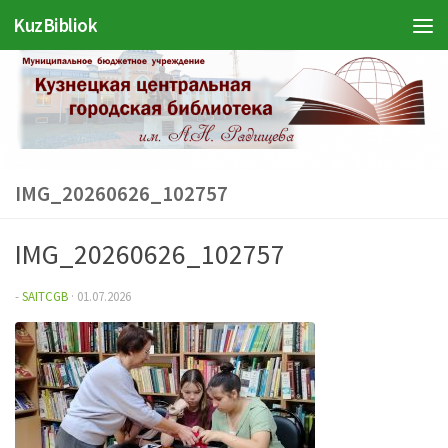
KuzBibliok
Перейти к содержимому
IMG_20260626_102757
IMG_20260626_102757
-
SAITCGB
·
01.07.2026