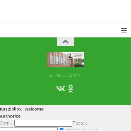
KuzBibliok © 2026.
KuzBibliok : Welcome !
Authorize
Логин :
Пароль:
Запомнить меня