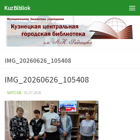
KuzBibliok
Перейти к содержимому
IMG_20260626_105408
IMG_20260626_105408
-
SAITCGB
·
01.07.2026