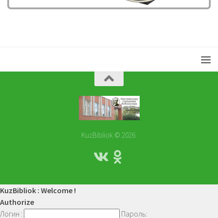
KuzBibliok © 2026.
KuzBibliok : Welcome !
Authorize
Логин :
Пароль: