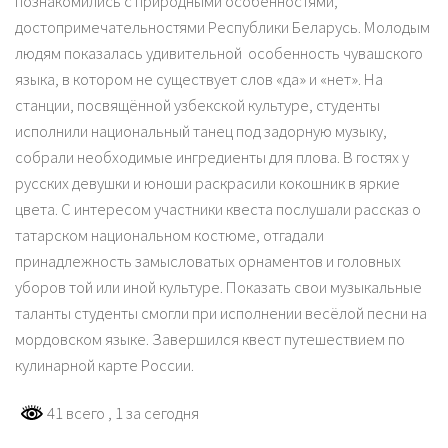
познакомились с природными особенностями,
достопримечательностями Республики Беларусь. Молодым
людям показалась удивительной особенность чувашского
языка, в котором не существует слов «да» и «нет». На
станции, посвящённой узбекской культуре, студенты
исполнили национальный танец под задорную музыку,
собрали необходимые ингредиенты для плова. В гостях у
русских девушки и юноши раскрасили кокошник в яркие
цвета. С интересом участники квеста послушали рассказ о
татарском национальном костюме, отгадали
принадлежность замысловатых орнаментов и головных
уборов той или иной культуре. Показать свои музыкальные
таланты студенты смогли при исполнении весёлой песни на
мордовском языке. Завершился квест путешествием по
кулинарной карте России.
41 всего
, 1 за сегодня