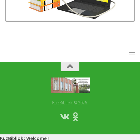
KuzBibliok © 2026.
KuzBibliok : Welcome !