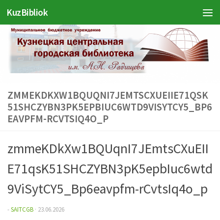
KuzBibliok
Перейти к содержимому
ZMMEKDKXW1BQUQNI7JEMTSCXUEIIE71QSK
51SHCZYBN3PK5EPBIUC6WTD9VISYTCY5_BP6
EAVPFM-RCVTSIQ4O_P
zmmeKDkXw1BQUqnI7JEmtsCXuEII
E71qsK51SHCZYBN3pK5epbIuc6wtd
9ViSytCY5_Bp6eavpfm-rCvtsIq4o_p
-
SAITCGB
·
23.06.2026