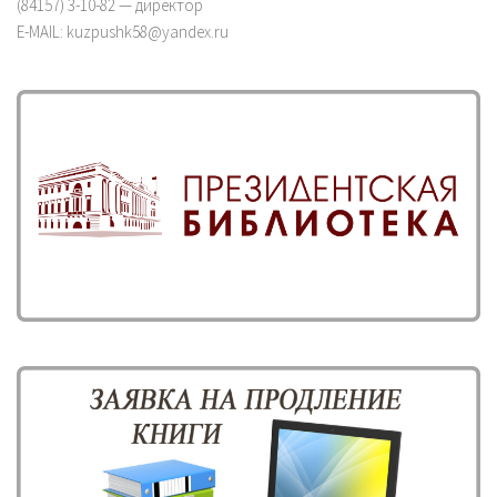
(84157) 3-10-82 — директор
E-MAIL: kuzpushk58@yandex.ru