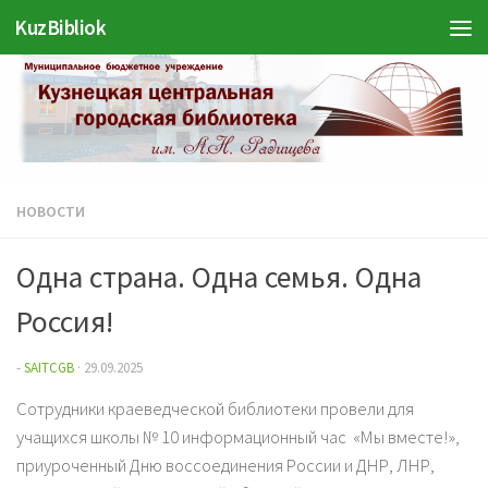
KuzBibliok
Перейти к содержимому
НОВОСТИ
Одна страна. Одна семья. Одна
Россия!
-
SAITCGB
·
29.09.2025
Сотрудники краеведческой библиотеки провели для
учащихся школы № 10 информационный час «Мы вместе!»,
приуроченный Дню воссоединения России и ДНР, ЛНР,