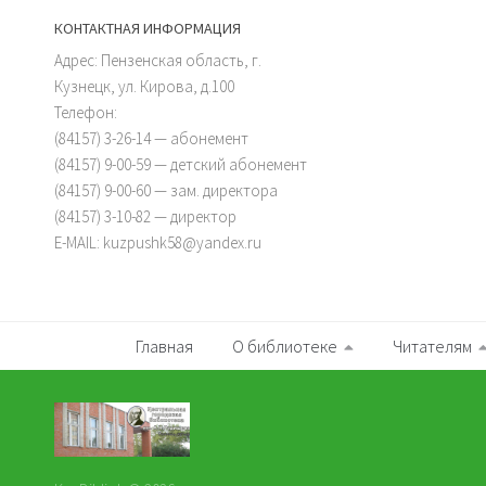
КОНТАКТНАЯ ИНФОРМАЦИЯ
Адрес: Пензенская область, г.
Кузнецк, ул. Кирова, д.100
Телефон:
(84157) 3-26-14 — абонемент
(84157) 9-00-59 — детский абонемент
(84157) 9-00-60 — зам. директора
(84157) 3-10-82 — директор
E-MAIL: kuzpushk58@yandex.ru
Главная
О библиотеке
Читателям