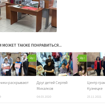
М МОЖЕТ ТАКЖЕ ПОНРАВИТЬСЯ...
0
0
ники раскрывают
Друг детей Сергей
Центр гра
Михалков
Кузнецке
9
04.03.2020
25.11.2021