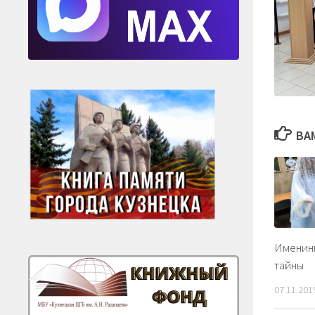
ВА
Именин
тайны
07.11.201