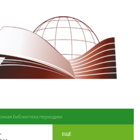
онная библиотека периодики
-
ЕЩЁ