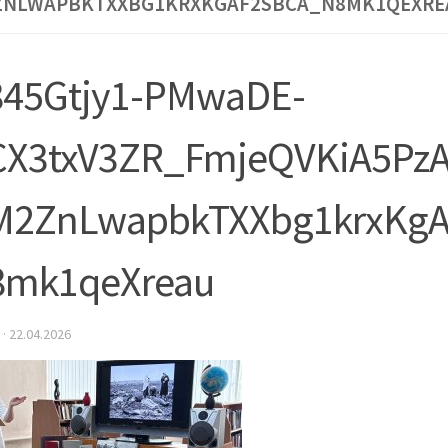
ZNLWAPBKTXXBG1KRXKGAF2SBCA_N8MK1QEXRE
845Gtjy1-PMwaDE-
CX3txV3ZR_FmjeQVKiA5PzA
M2ZnLwapbkTXXbg1krxKgA
8mk1qeXreau
·
22.04.2026