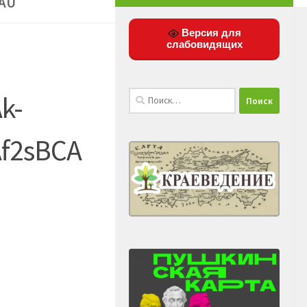
AU
Версия для
слабовидящих
Найти:
k-
f2sBCA