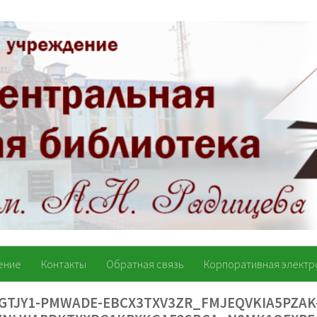
ение
Контакты
Обратная связь
Корпоративная электр
GTJY1-PMWADE-EBCX3TXV3ZR_FMJEQVKIA5PZAK