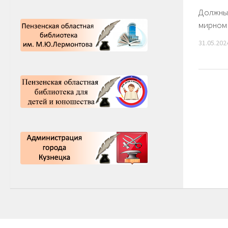
Должны 
мирном 
31.05.202