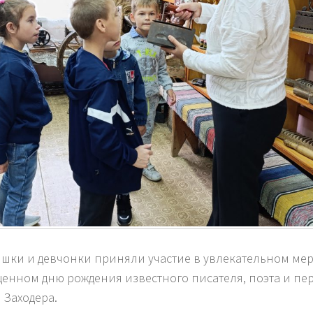
шки и девчонки приняли участие в увлекательном ме
енном дню рождения известного писателя, поэта и пе
 Заходера.