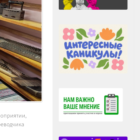
роприятии,
реводчика