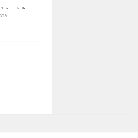
енка — наша
ота