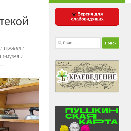
Версия для
текой
слабовидящих
Найти:
ри провели
ни-музея и
ы.