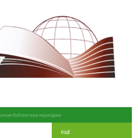
онная библиотека периодики
ЕЩЁ