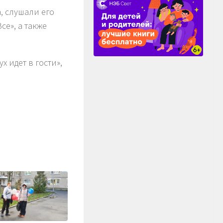
, слушали его
се», а также
 идет в гости»,