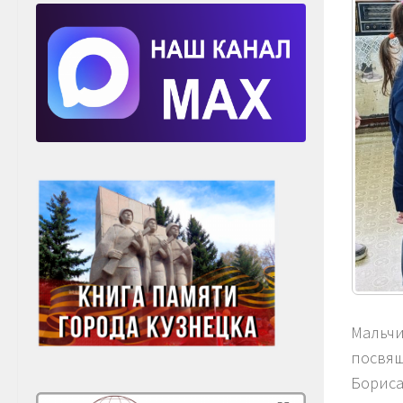
Мальчи
посвящ
Бориса