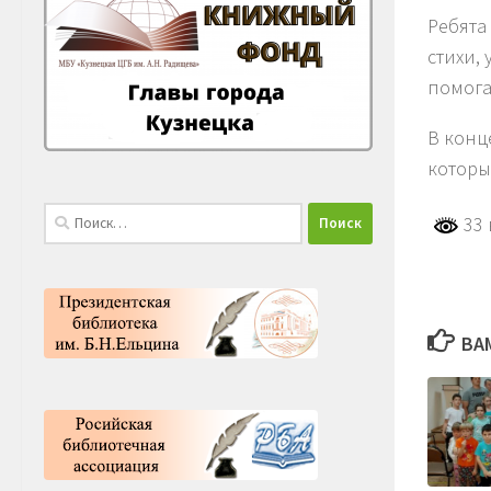
Ребята
стихи,
помога
В конц
которы
Найти:
33 
ВА