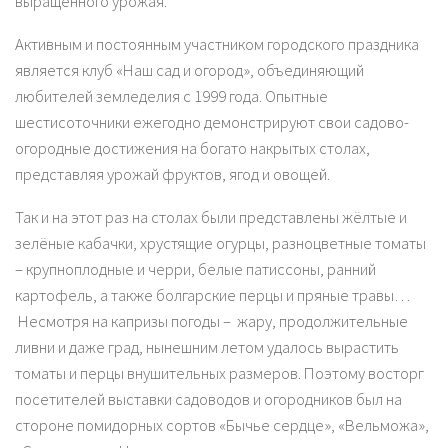
выращенного урожая.
Активным и постоянным участником городского праздника
является клуб «Наш сад и огород», объединяющий
любителей земледелия с 1999 года. Опытные
шестисоточники ежегодно демонстрируют свои садово-
огородные достижения на богато накрытых столах,
представляя урожай фруктов, ягод и овощей.
Так и на этот раз на столах были представлены жёлтые и
зелёные кабачки, хрустящие огурцы, разноцветные томаты
– крупноплодные и черри, белые патиссоны, ранний
картофель, а также болгарские перцы и пряные травы…
Несмотря на капризы погоды – жару, продолжительные
ливни и даже град, нынешним летом удалось вырастить
томаты и перцы внушительных размеров. Поэтому восторг
посетителей выставки садоводов и огородников был на
стороне помидорных сортов «Бычье сердце», «Вельможа»,