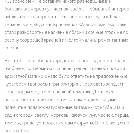
«Сызранские». Не оставили никого равнодушными и
больших размеров лук, чеснок, свекла. Небывалый интерес
публики вызвали ароматные и аппетитные груши «Лада»,
«Чижовская», «Русская Красавица». Фаворитами выставки
стали разносортные наливные яблоки и сочные ягоды не по
сезону созревшей красной и жёлтой малины ремонтантных
сортов.
Но, чтобы попробовать представленное садово-огородное
изобилие, полакомиться сочной грушей, сладкой сливой и
ароматной малиной, надо было ответить на предложенные
кураторами вопросы игры-викторины, разгадать загадки и
кроссворды фруктово-овощной тематики. Дети всех
возрастов стали активными участниками, желающими
получить в подарок натуральные витамины от клуба «Наш
сад и огород»: свеклу, морковь, кабачок, лук, чеснок, перцы,
томаты, продегустировать ягоды и фрукты. От желающих не
было отбоя.