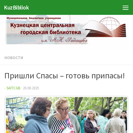
KuzBibliok
Перейти к содержимому
НОВОСТИ
Пришли Спасы – готовь припасы!
-
SAITCGB
·
20.08.2025