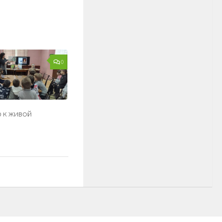
0
 к живой