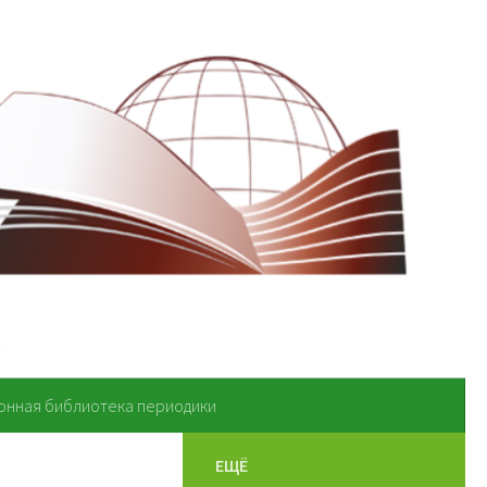
онная библиотека периодики
ЕЩЁ