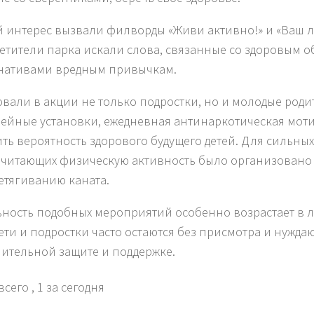
 интерес вызвали филворды «Живи активно!» и «Ваш л
сетители парка искали слова, связанные со здоровым 
нативами вредным привычкам.
овали в акции не только подростки, но и молодые роди
мейные установки, ежедневная антинаркотическая мот
ть вероятность здорового будущего детей. Для сильных
читающих физическую активность было организовано
етягиванию каната.
ьность подобных мероприятий особенно возрастает в 
дети и подростки часто остаются без присмотра и нуждаю
ительной защите и поддержке.
всего
, 1 за сегодня