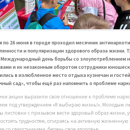
ая по 26 июня в городе проходил месячник антинаркот
ленности и популяризации здорового образа жизни. 
 Международный день борьбы со злоупотреблением 
вами и их незаконным оборотом сотрудники юношес
ились в излюбленное место отдыха кузнечан и гостей
чный сад», чтобы ещё раз напомнить о проблеме нарк
ики акции выразили свое отношение к проблеме нарк
ием под утверждением «Я выбираю жизнь!». Молодым 
ы листовки с призывом вести здоровый образ жизни, у
остоять трудностям, опираясь на активную жизненную
е со сверстниками, беречь свое здоровье.