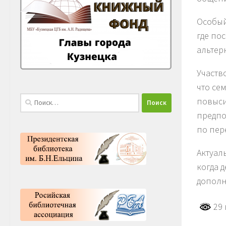
Особый
где по
альтер
Участв
что се
Найти:
повыси
предпо
по пер
Актуал
когда 
дополн
29 