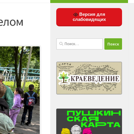
Версия для
телом
слабовидящих
Найти: