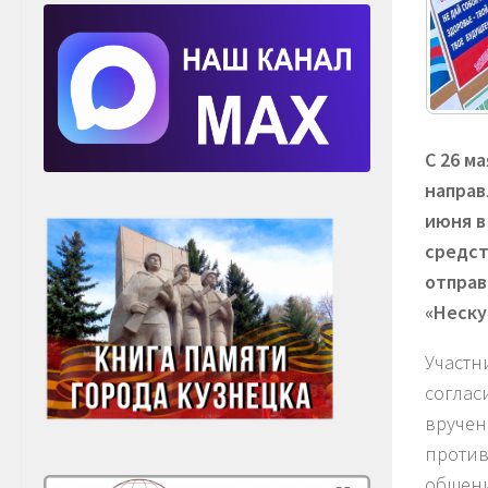
С 26 м
направ
июня в
средст
отправ
«Неску
Участн
соглас
вручен
против
общени