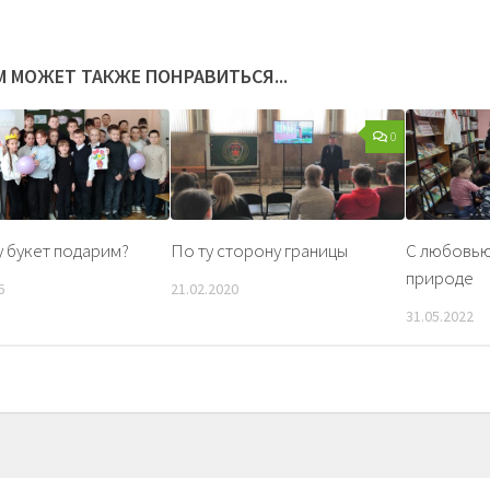
М МОЖЕТ ТАКЖЕ ПОНРАВИТЬСЯ...
0
 букет подарим?
По ту сторону границы
С любовью
природе
6
21.02.2020
31.05.2022