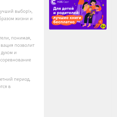
учший выбор!»,
образом жизни и
тели, понимая,
ивация позволит
 духом и
 соревнование
летний период,
тся в