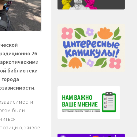
ической
Традиционно 26
наркотическими
кой библиотеки
 города
озависимости.
озависимости
людям были
читься
 позицию, живое