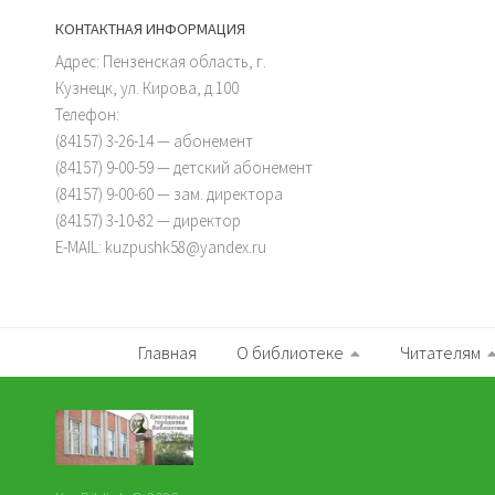
КОНТАКТНАЯ ИНФОРМАЦИЯ
Адрес: Пензенская область, г.
Кузнецк, ул. Кирова, д.100
Телефон:
(84157) 3-26-14 — абонемент
(84157) 9-00-59 — детский абонемент
(84157) 9-00-60 — зам. директора
(84157) 3-10-82 — директор
E-MAIL: kuzpushk58@yandex.ru
Главная
О библиотеке
Читателям