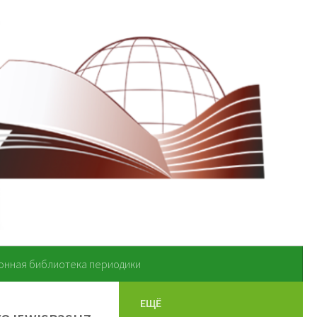
онная библиотека периодики
ЕЩЁ