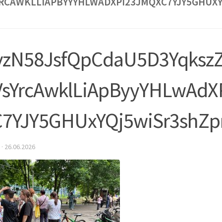
RCAWKLLIAPBYYYHLWADXPI23JMQXC7YJY5GHUX
vzN58JsfQpCdaU5D3YqkszZ
VsYrcAwklLiApByyYHLwAdX
C7YJY5GHUxYQj5wiSr3shZp
·
26.06.2026