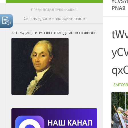
YCVSY
PNA9
ПРЕДЫДУЩАЯ ПУБЛИКАЦИЯ
Сильные духом – здоровые телом
tW
А.Н. РАДИЩЕВ: ПУТЕШЕСТВИЕ ДЛИНОЮ В ЖИЗНЬ
yC
qx
-
SAITCGB