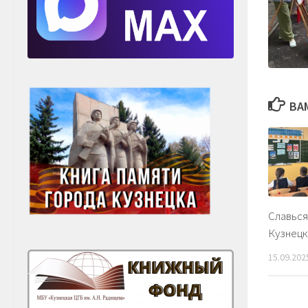
ВА
Славься
Кузнецк
15.09.202