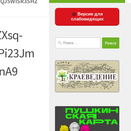
YQJ5WISR3SHZ
Версия для
слабовидящих
Xsq-
Найти:
Pi23Jm
nA9