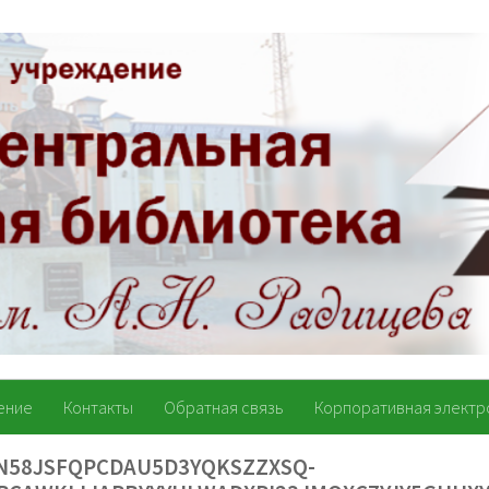
ение
Контакты
Обратная связь
Корпоративная электр
N58JSFQPCDAU5D3YQKSZZXSQ-