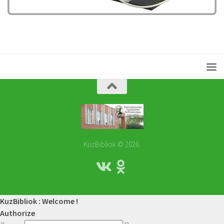
KuzBibliok © 2026.
KuzBibliok : Welcome !
Authorize