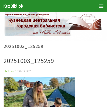
KuzBibliok
Перейти к содержимому
20251003_125259
20251003_125259
-
SAITCGB
·
06.10.2025