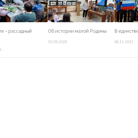
те – рассадный
Об истории малой Родины
В единстве
03.09.2025
08.11.2022
6