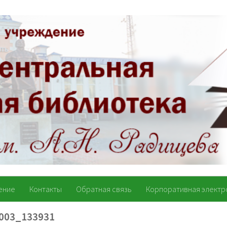
ение
Контакты
Обратная связь
Корпоративная электр
003_133931