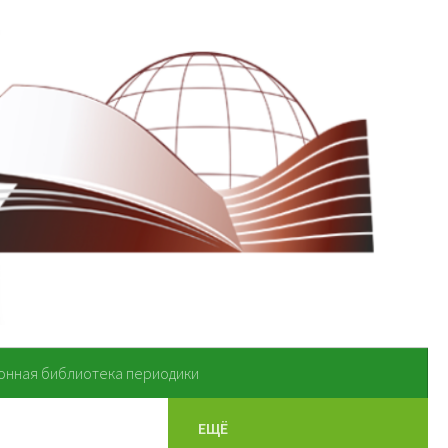
онная библиотека периодики
ЕЩЁ