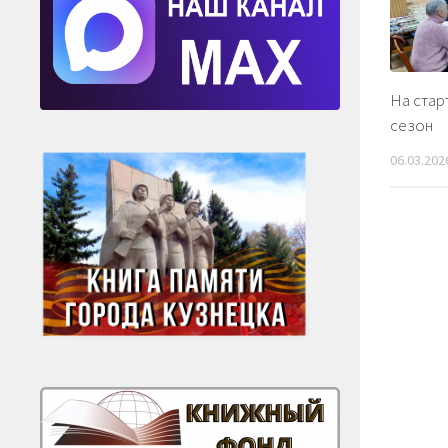
На стар
сезон
06.03.202