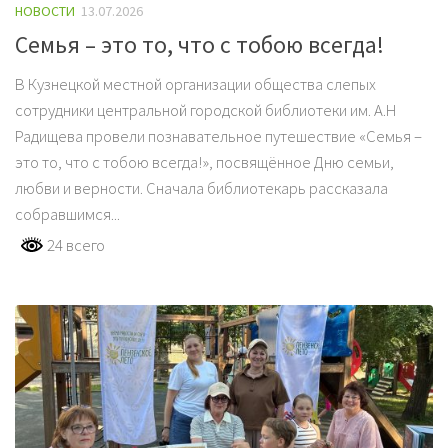
НОВОСТИ
13.07.2026
Семья – это то, что с тобою всегда!
В Кузнецкой местной организации общества слепых
сотрудники центральной городской библиотеки им. А.Н
Радищева провели познавательное путешествие «Семья –
это то, что с тобою всегда!», посвящённое Дню семьи,
любви и верности. Сначала библиотекарь рассказала
собравшимся...
24 всего