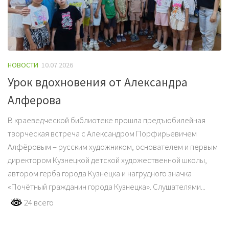
НОВОСТИ
10.07.2026
Урок вдохновения от Александра
Алферова
В краеведческой библиотеке прошла предъюбилейная
творческая встреча с Александром Порфирьевичем
Алфёровым – русским художником, основателем и первым
директором Кузнецкой детской художественной школы,
автором герба города Кузнецка и нагрудного значка
«Почётный гражданин города Кузнецка». Слушателями...
24 всего