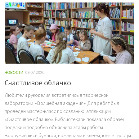
НОВОСТИ
09.07.2026
Счастливое облачко
Любители рукоделия встретились в творческой
лаборатории «Волшебная академия». Для ребят был
проведен мастер-класс по созданию аппликации
«Счастливое облачко». Библиотекарь показала образец
поделки и подробно объяснила этапы работы.
Вооружившись бумагой, ножницами и клеем, юные творцы...