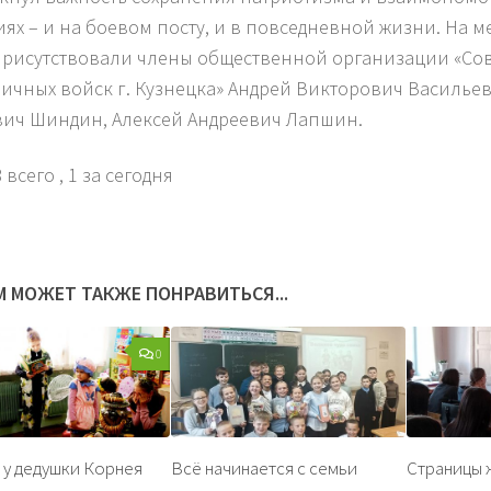
иях – и на боевом посту, и в повседневной жизни. На 
присутствовали члены общественной организации «Сов
ичных войск г. Кузнецка» Андрей Викторович Василье
ич Шиндин, Алексей Андреевич Лапшин.
 всего
, 1 за сегодня
М МОЖЕТ ТАКЖЕ ПОНРАВИТЬСЯ...
0
х у дедушки Корнея
Всё начинается с семьи
Страницы 