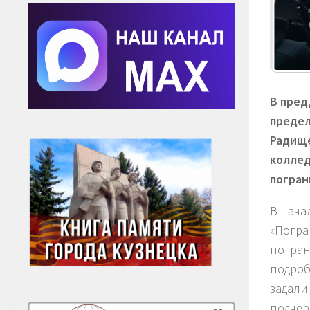
В пред
предел
Радище
коллед
погран
В нача
«Погра
погран
подроб
задали
подчер