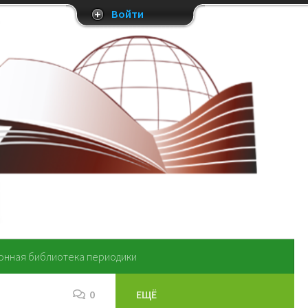
Войти
онная библиотека периодики
0
ЕЩЁ