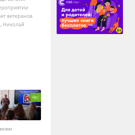
мероприятии
ет ветеранов
в, Николай
0
жизни