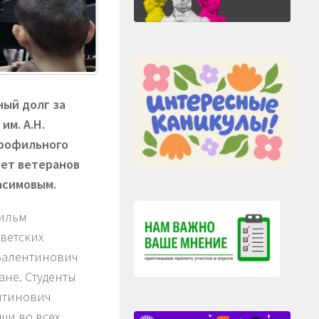
ный долг за
им. А.Н.
профильного
ет ветеранов
асимовым.
фильм
ветских
Валентинович
ане. Студенты
ентинович
щи во всех