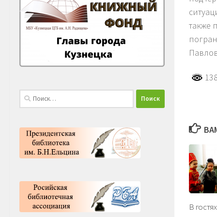
ситуац
также 
погран
Павлов
138
Найти:
ВА
В гостя