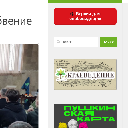
Версия для
бвение
слабовидящих
Найти: