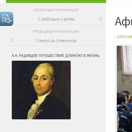
СЛЕДУЮЩАЯ ПУБЛИКАЦИЯ
Афг
С любовью к детям
ПРЕДЫДУЩАЯ ПУБЛИКАЦИЯ
-
SAITCGB
Стежок за стежочком
А.Н. РАДИЩЕВ: ПУТЕШЕСТВИЕ ДЛИНОЮ В ЖИЗНЬ