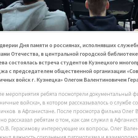
дверии Дня памяти о россиянах, исполнявших служеб
ами Отечества, в центральной городской библиотеке 
ва состоялась встреча студентов Кузнецкого много
жа с председателем общественной организации «Сов
ичных войск г. Кузнецка» Олегом Валентиновичем Гер
ле мероприятия ребята посмотрели документальный 
ничные войска», в котором рассказывалось о службе со
ичков в Афганистане. После просмотра фильма Олег 
но рассказал ребятам о том, как сам служил в Афганист
 О.В. Герасимову интересующие их вопросы. Олег Вал
кнул важность сохранения патриотизма и взаимопомо