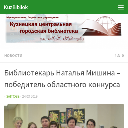
Войти
KuzBibliok
Перейти к содержимому
НОВОСТИ
0
Библиотекарь Наталья Мишина –
победитель областного конкурса
-
SAITCGB
·
24.03.2019