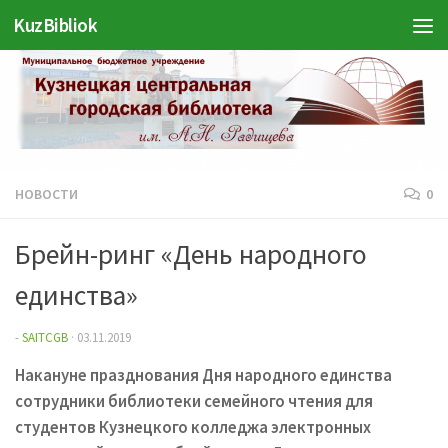
Войти
KuzBibliok
Перейти к содержимому
НОВОСТИ
0
Брейн-ринг «День народного
единства»
-
SAITCGB
·
03.11.2019
Накануне празднования Дня народного единства
сотрудники библиотеки семейного чтения для
студентов Кузнецкого колледжа электронных