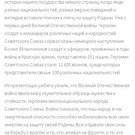
истории нашего государства немало страниц, когда люди
разных национальностей, разных вероисповеданий и
взглядов вставали плечом к плечу на защиту Родины. Уже с
первых дней Великой Отечественной войны героизм
солдат и командиров различных наций и народностей
Советского Союза сорвал планы немецкого наступления.
Более 34 миллионов солдат и офицеров, призванных в годы
войны в Красную армию, представляли 151 нацию. Героями
Советского Союза стали: 11 635 воинов, среди которых
представители свыше 100 различных национальностей.
Из презентации ребята узнали, что Великая Отечественная
война явила миру изумительные образцы мужества и
стойкости, героизма многонационального народа
Советского Союза. Война показала, что наш народ в час
смертельной опасности способен мобилизовать всю свою
энергию на защиту своей Родины. Все отдавали свои силы
на борьбу с врагом: и те, кто, воевал на фронте, и те, кто