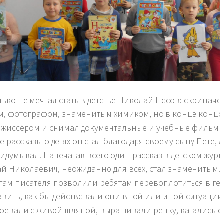
лько не мечтал стать в детстве Николай Носов: скрипач
м, фотографом, знаменитым химиком, но в конце конц
жиссёром и снимал документальные и учебные фильм
е рассказы о детях он стал благодаря своему сыну Пете,
ридумывал. Напечатав всего один рассказ в детском жур
й Николаевич, неожиданно для всех, стал знаменитым
гам писателя позволили ребятам перевоплотиться в ге
авить, как бы действовали они в той или иной ситуаци
воевали с живой шляпой, выращивали репку, катались 