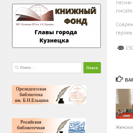
песню 
писате
Соврем
героев
150
Найти:
ВА
Женских