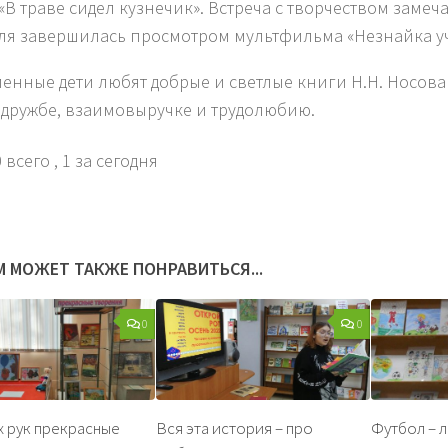
«В траве сидел кузнечик». Встреча с творчеством замеч
ля завершилась просмотром мультфильма «Незнайка уч
енные дети любят добрые и светлые книги Н.Н. Носова и
 дружбе, взаимовыручке и трудолюбию.
 всего
, 1 за сегодня
М МОЖЕТ ТАКЖЕ ПОНРАВИТЬСЯ...
0
0
 рук прекрасные
Вся эта история – про
Футбол – 