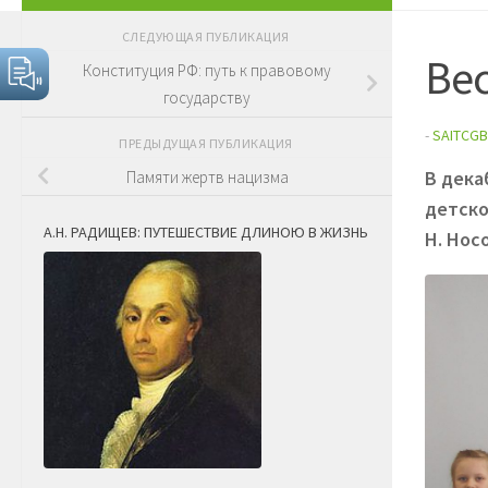
СЛЕДУЮЩАЯ ПУБЛИКАЦИЯ
Ве
Конституция РФ: путь к правовому
государству
-
SAITCGB
ПРЕДЫДУЩАЯ ПУБЛИКАЦИЯ
В дека
Памяти жертв нацизма
детско
А.Н. РАДИЩЕВ: ПУТЕШЕСТВИЕ ДЛИНОЮ В ЖИЗНЬ
Н. Носо