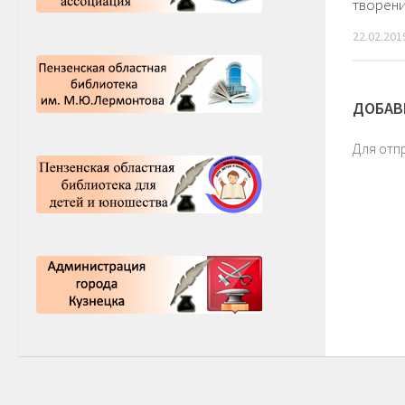
творен
22.02.201
ДОБАВ
Для отп