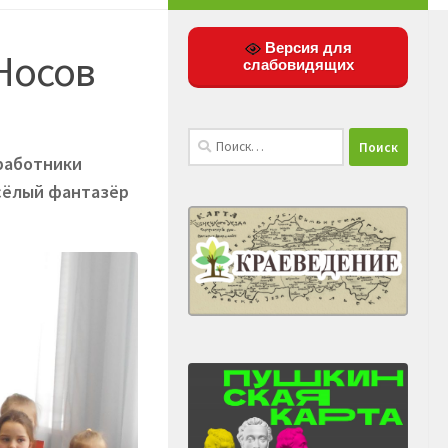
Версия для
Носов
слабовидящих
Найти:
 работники
сёлый фантазёр