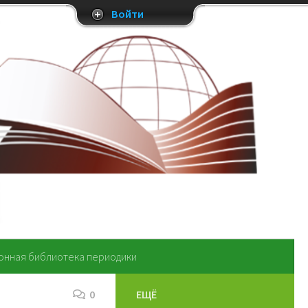
Войти
онная библиотека периодики
0
ЕЩЁ