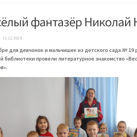
сёлый фантазёр Николай 
·
11.12.2019
бре для девчонок и мальчишек из детского сада № 19
й библиотеки провели литературное знакомство «Ве
в».