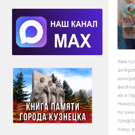
Кем то
актёро
киноре
весёлы
их и п
Никола
по кни
предст
кашу, 