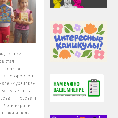
ом, поэтом,
ов стал
ы. Сочинять
 для которого он
нале «Мурзилка»,
. Весёлые игры
роев Н. Носова и
и. Дети варили
с горки и пели