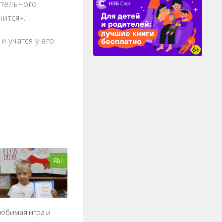
ательного
ится».
 учатся у его
0
любимая игра и