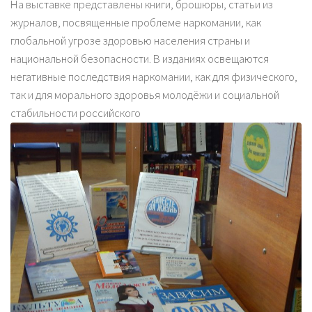
На выставке представлены книги, брошюры, статьи из
журналов, посвященные проблеме наркомании, как
глобальной угрозе здоровью населения страны и
национальной безопасности. В изданиях освещаются
негативные последствия наркомании, как для физического,
так и для морального здоровья молодёжи и социальной
стабильности российского