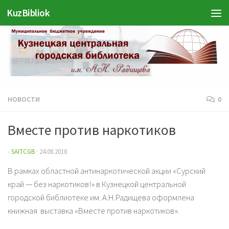
Войти
KuzBibliok
Перейти к содержимому
НОВОСТИ
0
Вместе против наркотиков
-
SAITCGB
·
24.08.2018
В рамках областной антинаркотической акции «Сурский
край — без наркотиков!» в Кузнецкой центральной
городской библиотеке им. А.Н.Радищева оформлена
книжная выставка «Вместе против наркотиков».