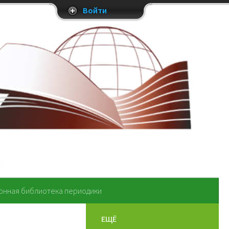
Войти
онная библиотека периодики
ЕЩЁ