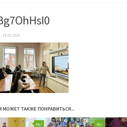
Bg7OhHsI0
·
18.03.2025
М МОЖЕТ ТАКЖЕ ПОНРАВИТЬСЯ...
0
0