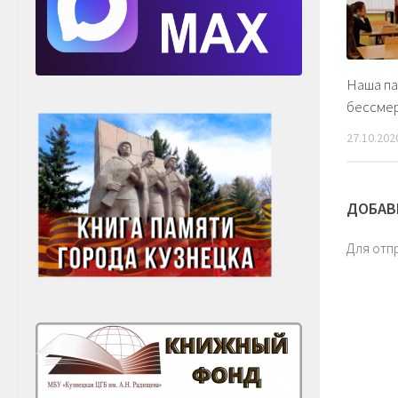
Наша па
бессме
27.10.202
ДОБАВ
Для отп