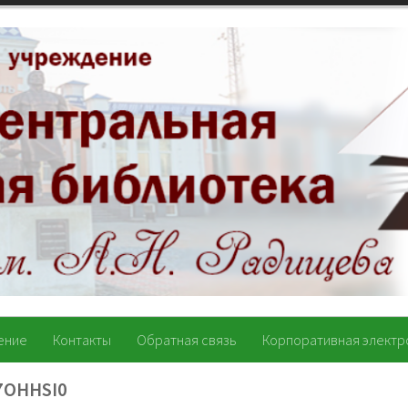
ение
Контакты
Обратная связь
Корпоративная электр
7OHHSI0