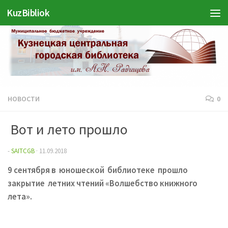
Войти
KuzBibliok
Перейти к содержимому
НОВОСТИ
0
Вот и лето прошло
-
SAITCGB
·
11.09.2018
9 сентября в юношеской библиотеке прошло
закрытие летних чтений «Волшебство книжного
лета».