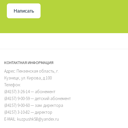
Написать
КОНТАКТНАЯ ИНФОРМАЦИЯ
Адрес: Пензенская область, г.
Кузнецк, ул. Кирова, д.100
Телефон:
(84157) 3-26-14 — абонемент
(84157) 9-00-59 — детский абонемент
(84157) 9-00-60 — зам. директора
(84157) 3-10-82 — директор
E-MAIL: kuzpushk58@yandex.ru