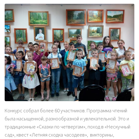
Конкурс собрал более 60 участников. Программа чтений
была насыщенной, разнообразной и увлекательной. Это и
традиционные «Сказки по четвергам», поход в «Нескучный
сад», квест «Летняя сходка часодеев», викторины,