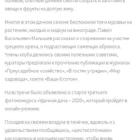
поливов, опытные дачники смогли собрать и заготовить
овощи и фрукты на долгую зиму.
Многих в этом дачном сезоне беспокоили тля и муравьи на
растениях, милдью и оидиум на винограде. Павел
Васильевич Малышев рассказал о созревании на участке
грецкого ореха, о подрастающих саженцах абрикоса.
Члены клуба делились своими полезными советами,
кураторы предлагали к прочтению публикации в журналах
«Приусадебное хозяйство», «В гостях у грядки», «Мир
садовода», газете «Ваши 6 соток».
На встрече было объявлено о старте третьего
фотоконкурса «Удачная дача – 2020», который пройдёт в
онлайн-режиме.
Посидев на свежем воздухе в тенёчке, вдоволь и с
удовольствием пообщавшись, «шестисоточники»
расходились в хорошем настроении, чтобы вновь