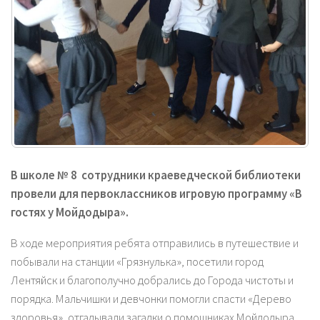
В школе № 8 сотрудники краеведческой библиотеки
провели
для первоклассников
игровую программу «В
гостях у Мойдодыра».
В ходе мероприятия ребята отправились в путешествие и
побывали на станции «Грязнулька», посетили город
Лентяйск и благополучно добрались до Города чистоты и
порядка. Мальчишки и девчонки помогли спасти «Дерево
здоровья», отгадывали загадки о помощниках Мойдодыра,