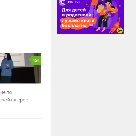
0
ие по
ской галерее