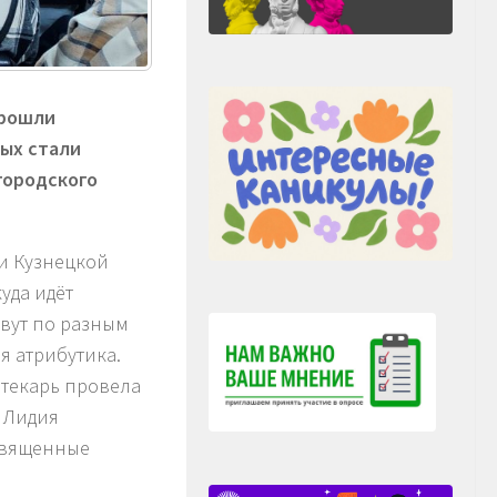
прошли
ых стали
городского
ии Кузнецкой
уда идёт
вут по разным
я атрибутика.
отекарь провела
 Лидия
священные