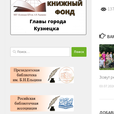
137
ВА
Найти:
Зовут р
03.07.202
ДОБАВ