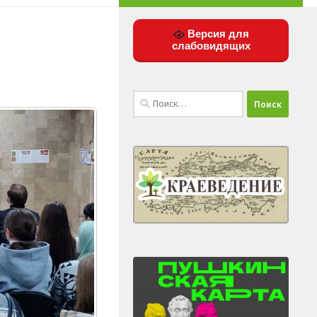
Версия для
слабовидящих
Найти: