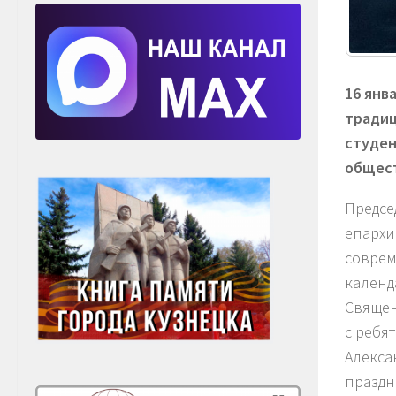
16 янв
традиц
студен
общест
Предсе
епархи
соврем
календ
Священ
с ребя
Алекса
праздн