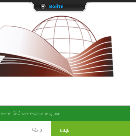
Войти
онная библиотека периодики
0
ЕЩЁ