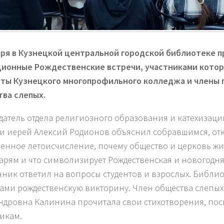
аря в Кузнецкой центральной городской библиотеке 
ионные Рождественские встречи, участниками котор
ты Кузнецкого многопрофильного колледжа и члены 
ва слепых.
датель отдела религиозного образования и катехизац
и иерей Алексий Родионов объяснил собравшимся, отк
енное летоисчисление, почему общество и церковь жи
арям и что символизирует Рождественская и новогодня
ник ответил на вопросы студентов и взрослых. Библи
тами рождественскую викторину. Член общества слепых
ндровна Калинина прочитала свои стихотворения, по
икам.