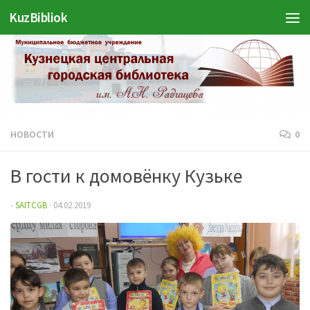
Войти
KuzBibliok
Перейти к содержимому
НОВОСТИ
0
В гости к домовёнку Кузьке
-
SAITCGB
·
04.02.2019