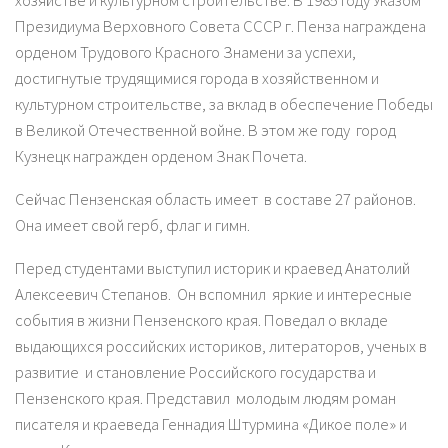
хозяйстве и культурном строительстве. В 1985 году Указом
Президиума Верховного Совета СССР г. Пенза награждена
орденом Трудового Красного Знамени за успехи,
достигнутые трудящимися города в хозяйственном и
культурном строительстве, за вклад в обеспечение Победы
в Великой Отечественной войне. В этом же году город
Кузнецк награжден орденом Знак Почета.
Сейчас Пензенская область имеет в составе 27 районов.
Она имеет свой герб, флаг и гимн.
Перед студентами выступил историк и краевед Анатолий
Алексеевич Степанов. Он вспомнил яркие и интересные
события в жизни Пензенского края. Поведал о вкладе
выдающихся российских историков, литераторов, ученых в
развитие и становление Российского государства и
Пензенского края. Представил молодым людям роман
писателя и краеведа Геннадия Штурмина «Дикое поле» и