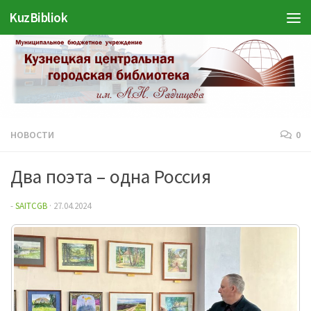
Войти
KuzBibliok
Перейти к содержимому
НОВОСТИ
0
Два поэта – одна Россия
-
SAITCGB
·
27.04.2024