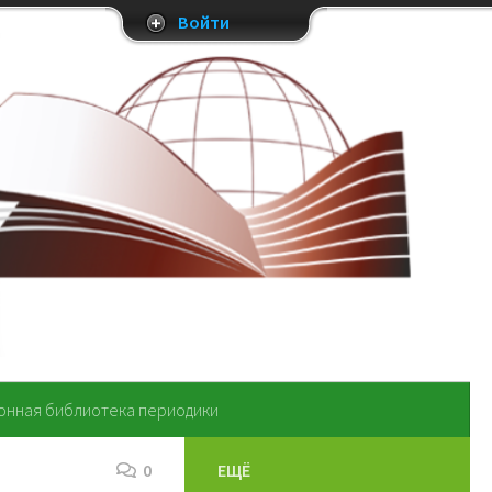
Войти
онная библиотека периодики
0
ЕЩЁ