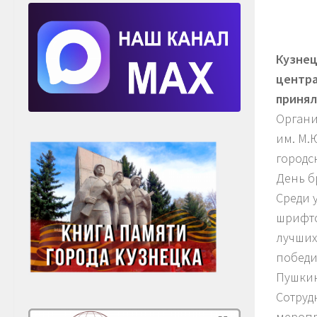
Кузнец
центра
принял
Органи
им. М.
городс
День б
Среди 
шрифто
лучших
победи
Пушкин
Сотруд
меропр