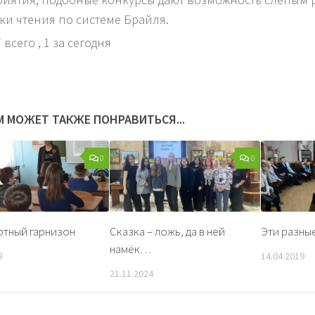
ки чтения по системе Брайля.
 всего
, 1 за сегодня
М МОЖЕТ ТАКЖЕ ПОНРАВИТЬСЯ...
0
0
тный гарнизон
Сказка – ложь, да в ней
Эти разны
намёк…
8
14.04.2019
21.11.2024