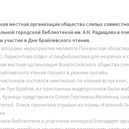
кая местная организация общества слепых совместно
льной городской библиотекой им. А.Н. Радищева в оч
и участие
в Дне брайлевского чтения.
заторами мероприятия являются Пензенская областна
Ю. Лермонтова (отдел «Спецбиблиотека для незрячих и 
кая местная организация Всероссийского общества слеп
райлевского чтения прошёл в режиме онлайн.
участников состоялся чемпионат по чтению вслух книг
м Луи Брайля, из присланных видеороликов были вы
. Кузнецк представляла Олеся Сергеевна Мелёхина, она
телей. Олеся прочитала отрывок из поэмы «Евгений Он
а.
ники библиотеки и участники конкурса благодарят ор
иятия, подобные конкурсы дают возможность слепым 