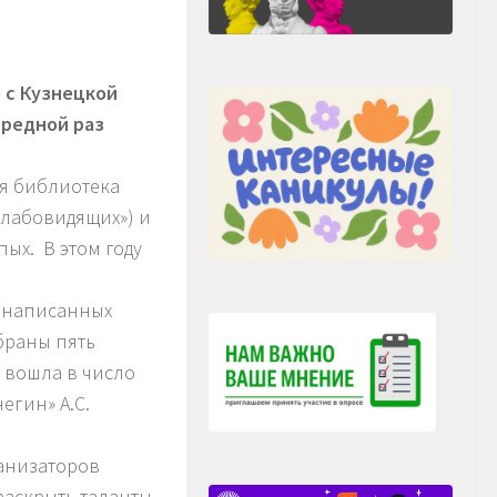
 с Кузнецкой
ередной раз
я библиотека
слабовидящих») и
ых. В этом году
, написанных
браны пять
 вошла в число
егин» А.С.
ганизаторов
раскрыть таланты