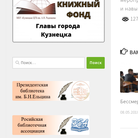
и навы
127
ВА
Найти:
Бессмер
08.05.201