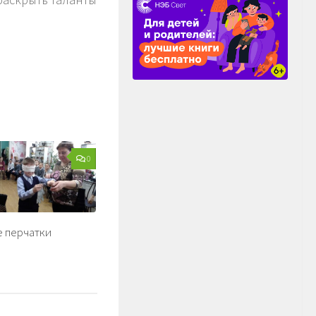
0
е перчатки