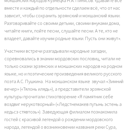
мокшанских народов Кузнецка Н.А. Пинясов: «Давайте все
вместе и каждый по отдельности сделаем всё, что от нас
зависит, чтобы сохранить эрзянский и мокшанский языки.
Разговаривайте со своими детьми, своими внуками дома,
читайте книги, пойте песни, слушайте песни. А те, кто не
владеет, давайте изучим родные языки. Пусть они живут».
Участники встречи разгадывали народные загадки,
соревновались в знании мордовских пословиц, читали не
только сказки эрзянских и мокшанских народов на родном
языке, но и поэтические произведения великого русского
поэта А.С. Пушкина. На мокшанском языке звучал «Зимний
вечер» («Тялонь илядь»), а представители эрзянской
культуры прочитали стихотворение «Я памятник себе
воздвиг нерукотворный» («Ледстнемакев путынь эстень а
кедьсэ стявтозь»). Заведующая филиалом познакомила
гостей с красивой легендой о рождении мордовского
народа, легендой о возникновении названия реки Сура,